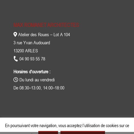
MAX ROMANET ARCHITECTES
Atelier des Roues – Lot A 104
3 rue Yvan Audouard
13200 ARLES
04 90 93 55 78
Horaires d'ouverture :
Du lundi au vendredi
De 08:30–13:00, 14:00–18:00
En poursuivant votre navigation, vous acceptez l’utilisation de cookies sur ce
Design de
BS CONSEIL
- © 2026 -
Mentions légales
-